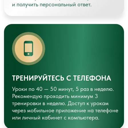
ОПЛАТИТЬ СО СКИДКОЙ
🔥 ВЫГОДА
29.990 РУБ.
«ВМЕСТЕ»
ПАКЕТ 2
Каждый участник тарифа получает:
Индивидуальное тестирование осанки,
качества движения и дыхания для
каждого участника
Персональный тренер-куратор
для каждого участника
Свой личный кабинет
Доступ ко всем материалам курса
Обратную связь и поддержку
кураторов для обоих участников
Возможность предоплаты - 40%
Возможность оплаты в рассрочку