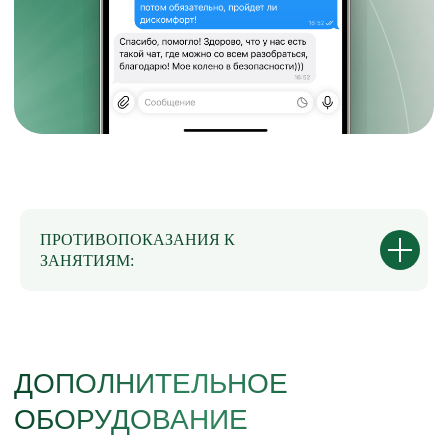
Ментальные практики для усиления
мотивации, хорошего настроения
и энергии
Дыхательные практики
Доступ к курсу на 4 месяца
Программа тренировок
с учетом физиологии человека
Обратная связь от кураторов
Сообщество учеников в чате
ПРОТИВОПОКАЗАНИЯ К
ЦЕНА СЕЙЧАС ДЛЯ ВАС
ЗАНЯТИЯМ:
29.990 руб.
50.000 руб.
ОПЛАТИТЬ СО СКИДКОЙ