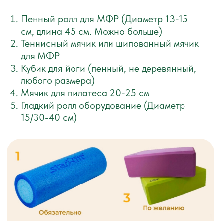
ПАКЕТ 2
Индивидуальное тестирование осанки,
качества движения и дыхания
Персональный тренер-куратор
Доступ к 40 видео-урокам
Упражнения по миофисциальному релизу
Ментальные практики для усиления
мотивации, хорошего настроения
и энергии
Дыхательные практики
Доступ к курсу на 4 месяца
Программа тренировок
с учетом физиологии человека
Обратная связь от кураторов
Сообщество учеников в чате
ЦЕНА СЕЙЧАС ДЛЯ ВАС