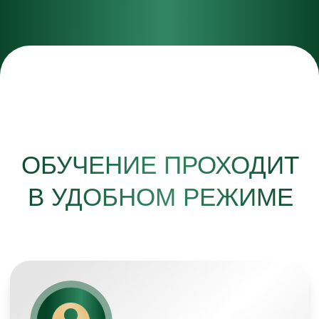
ПАКЕТ 2
Индивидуальное тестирование осанки,
качества движения и дыхания
Персональный тренер-куратор
Доступ к 40 видео-урокам
Упражнения по миофисциальному релизу
Ментальные практики для усиления
мотивации, хорошего настроения
и энергии
Дыхательные практики
Доступ к курсу на 4 месяца
Программа тренировок
с учетом физиологии человека
Обратная связь от кураторов
Сообщество учеников в чате