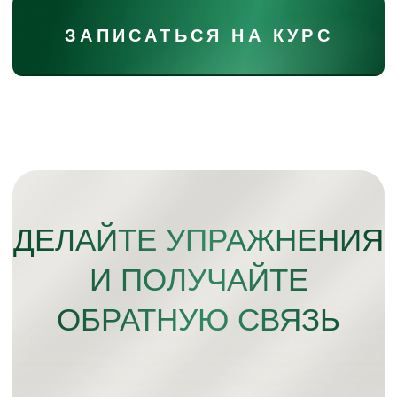
ДОПОЛНИТЕЛЬНОЕ
ОБОРУДОВАНИЕ
Пенный ролл для МФР (Диаметр 13-15
см, длина 45 см. Можно больше)
Теннисный мячик или шипованный мячик
для МФР
Кубик для йоги (пенный, не деревянный,
любого размера)
Мячик для пилатеса 20-25 см
Гладкий ролл оборудование (Диаметр
15/30-40 см)