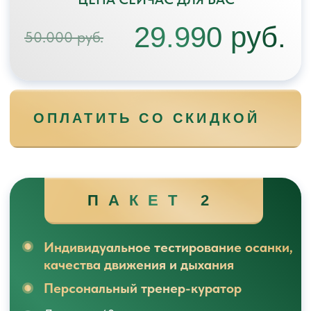
🔥 ВЫГОДА
29.990 РУБ.
«ВМЕСТЕ»
ПАКЕТ 2
Каждый участник тарифа получает:
Индивидуальное тестирование осанки,
качества движения и дыхания для
каждого участника
Персональный тренер-куратор
для каждого участника
Свой личный кабинет
Доступ ко всем материалам курса
Обратную связь и поддержку
кураторов для обоих участников
Возможность предоплаты - 40%
Возможность оплаты в рассрочку