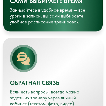
«ВМЕСТЕ»
ПАКЕТ 1
Каждый участник тарифа получает:
Свой личный кабинет
Доступ ко всем материалам курса
Обратную связь и поддержку
кураторов для обоих участников
Возможность предоплаты - 40%
Возможность оплаты в рассрочку
ЦЕНА СЕЙЧАС ДЛЯ ВАС
49.000 руб.
70.000 РУБ.
(24.500 руб. для каждого)