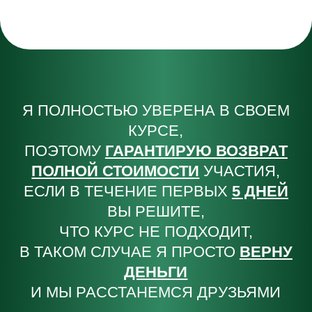
Упражнения по миофисциальному релизу
Ментальные практики для усиления
мотивации, хорошего настроения
и энергии
Дыхательные практики
Доступ к курсу на 4 месяца
Программа тренировок
с учетом физиологии человека
Обратная связь от кураторов
Сообщество учеников в чате
ЦЕНА СЕЙЧАС ДЛЯ ВАС
29.990 руб.
50.000 руб.
ОПЛАТИТЬ СО СКИДКОЙ