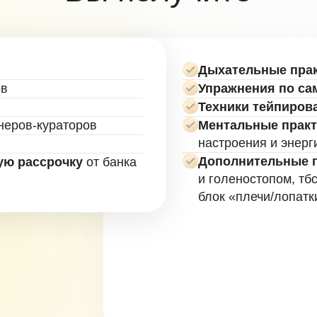
кураторов
Ментальные практики
для усил
настроения и энергии
Дополнительные практики
— р
ссрочку
от банка
и голеностопом, тбс, упражнени
блок «плечи/лопатки»
Заполнить анкету предзаписи