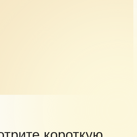
е короткую
зентацию