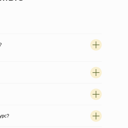
?
SMART STRETCHING d.o.o.
olodvorska ulica
1000 Ljubljana
курс?