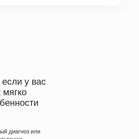
вас
ти
или