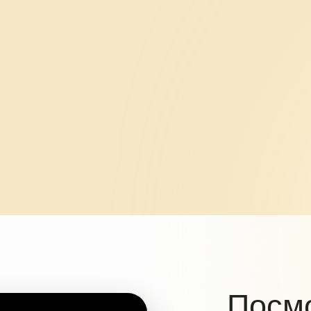
Посмотрит
видео-пре
курса,