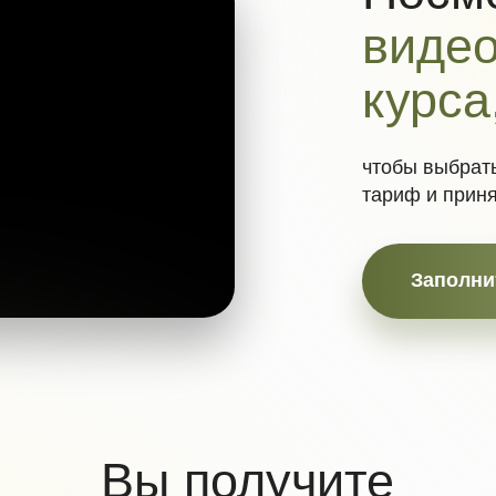
чтобы выбрать для себя 
тариф и принять взвешен
Заполнить анкету п
Вы получите
Дыхательные практики
Упражнения по самомассажу
Техники тейпирования
и работ