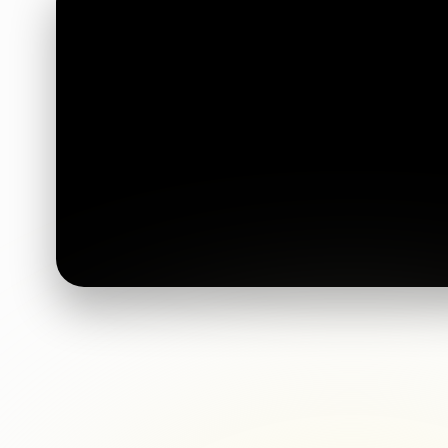
60 видео-уроков
основного курса
Курс «Знакомство с телом»
— 6 уроков
Доступ к курсу на 4 месяца