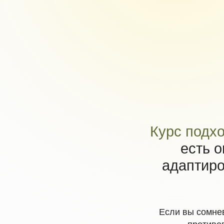
Курс подходит
есть огра
адаптироват
Если вы сомневаетесь
противопоказа
Написат