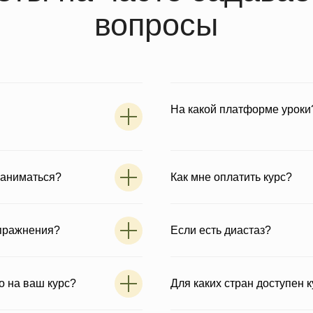
На какой платформе уроки
Тарифы
 заниматься?
Как мне оплатить курс?
Программа
K
Отзывы
7
Что вас ждет
0312063
Ответы на вопросы
упражнения?
Если есть диастаз?
о на ваш курс?
Для каких стран доступен 