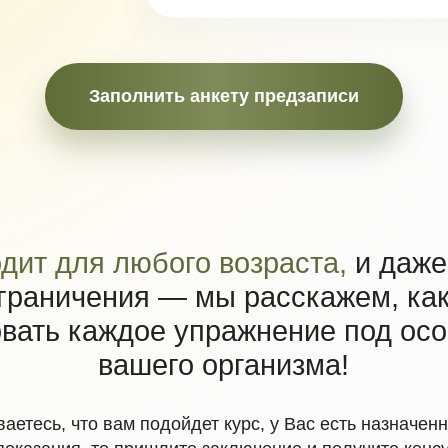
 для любого возраста,
и даже если у 
ничения — мы расскажем, как мягко
ь каждое упражнение под особеннос
вашего организма!
, что вам подойдет курс, у Вас есть назначенный диагноз 
ния, то пришлите заключение и получите консультацию
Задать вопрос
ь в Telegram
Написать в MAX