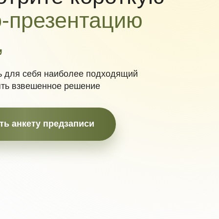
наиболее подходящий
ное решение
редзаписи
а со шрамами