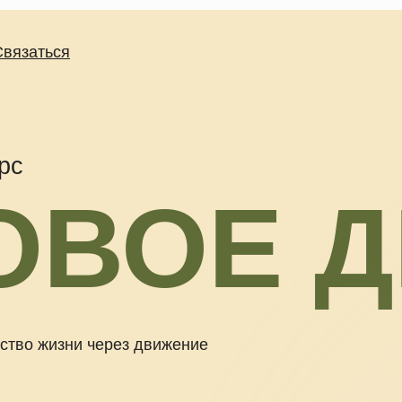
ься
ВОЕ Д
изни через движение