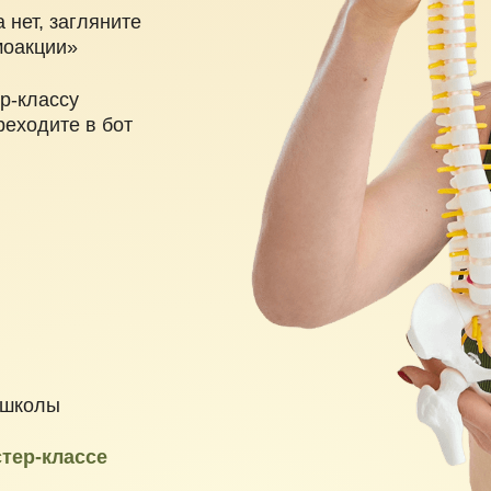
ссу
те в бот
ы
лассе