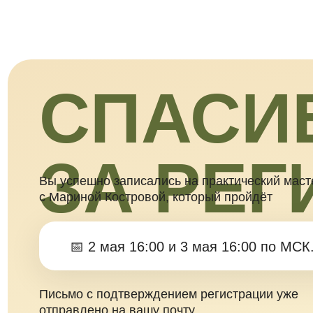
СПАСИБ
ЗА РЕГ
Вы успешно записались на практический мастер-кл
с Мариной Костровой, который пройдёт
📅 2 мая 16:00 и 3 мая 16:00 по МСК.
Письмо с подтверждением регистрации уже
отправлено на вашу почту.
Пожалуйста, проверьте почту — а если письма нет, 
в «Спам», «Рассылки», «Оповещения», «Промоакци