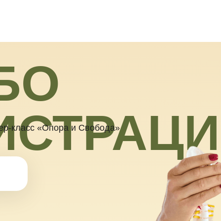
О
ИСТРАЦИЮ
асс «Опора и Свобода»
загляните
и»