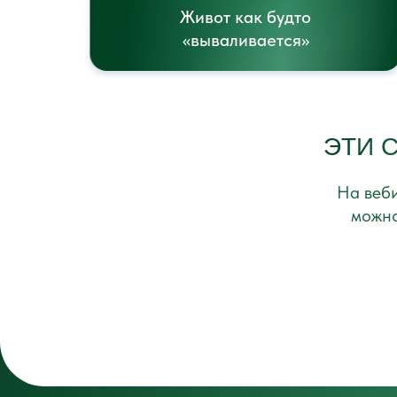
Живот как будто
«вываливается»
ЭТИ 
На веби
можно