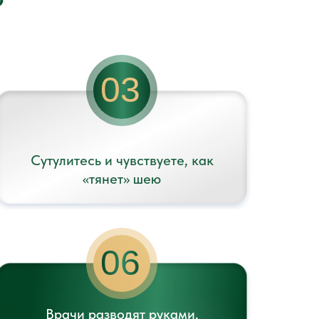
?
03
Сутулитесь и чувствуете, как
«тянет» шею
06
Врачи разводят руками,