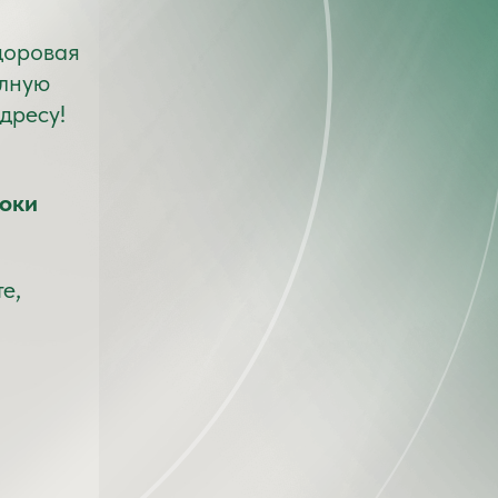
доровая
олную
адресу!
оки
е,