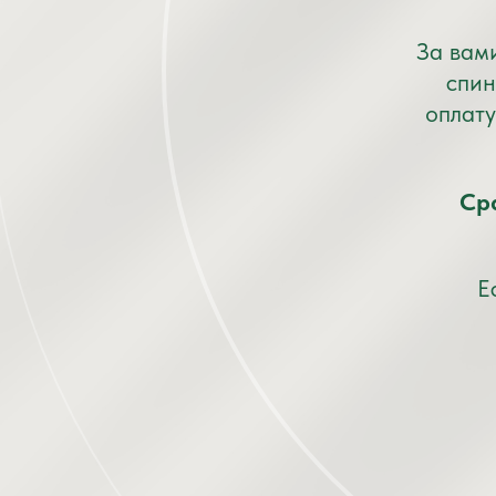
За вам
спин
оплату
Ср
Е