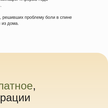
ое
,
и