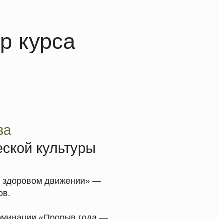
льтуры
движении» —
рорыв года —
проблему боли в спине