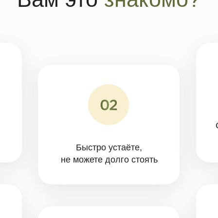
Сутулитесь и
как «тян
Быстро устаёте,
не можете долго стоять
Врачи разво
и предлага
Не можете долго ходить
таблетки и