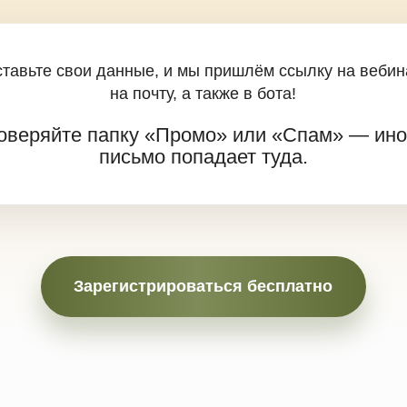
И
 204-32-01
г
ьности