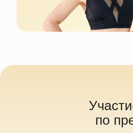
Участие 
по пред
Оставьт
Проверя