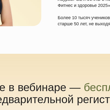
в вебинаре —
бесплатн
варительной регистраци
е свои данные, и мы пришлём ссылку на вебинар
на почту, а также в бота!
йте папку «Промо» или «Спам» — иногда
письмо попадает туда.
Зарегистрироваться бесплатно