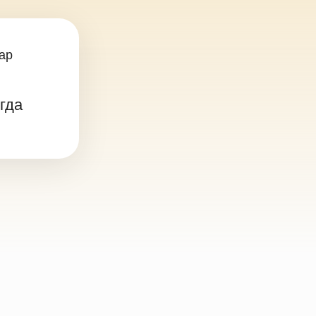
П Осипова В.О.
ИНН 645391304781
ОГРНИП 324645700012121
. Саратов