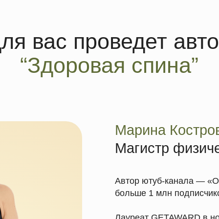
Марина Кострова
Магистр физической ку
Автор ютуб-канала — «О здоровом 
больше 1 млн подписчиков.
Лауреат GETAWARD в номинации «П
Фитнес и здоровье 2025».
Более 10 тысяч учеников, решивших 
старше 50 лет, не выходя из дома.