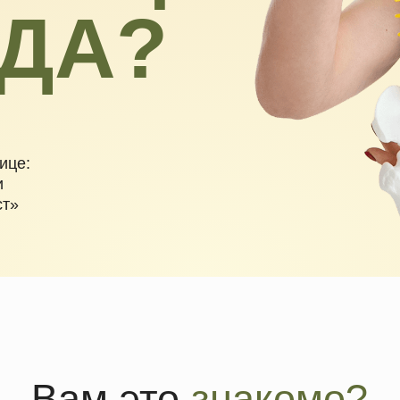
ДА?
Вам это
знакомо?