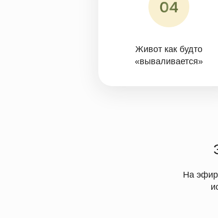
Эти 
На эфире вы уз
исправи
Эфир для 