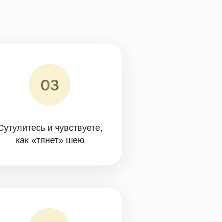
 чувствуете,
ет» шею
дят руками,
ют только
 операции