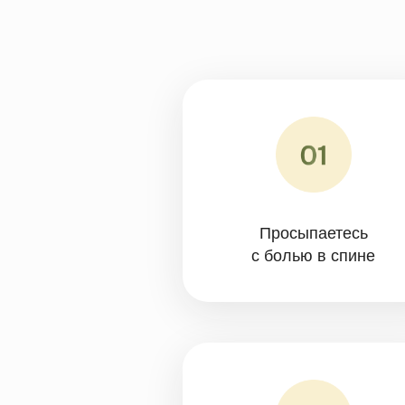
Просыпаетесь
с болью в спине
Живот как будто
«вываливается»